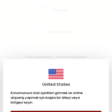
El İmalatı
Butik Tasarım
Ürün Açıklaması
Kurumsal Çözümler
Selçuklu Yıldızı El İşçiliği Cam Vazo24 Ayar Altın Dekorlu Özel
Tasarım Cam EserBu özel tasarım cam vazo, Anadolu’nun
köklü sanat mirasını temsil eden Selçuklu yıldızı motifini
United States
modern cam formuyla buluşturan özgün bir tasarımdır.
Özel form verilmiş cam yüzey üzerine zanaatkâr ustalar
Konumunuza özel içerikleri görmek ve online
tarafından uygulanan dekor teknikleri, cam sanatının
inceliğini ve geleneksel motiflerin estetik gücünü bir araya
alışveriş yapmak için başka bir ülkeyi veya
getirir.Merkezde yer alan Selçuklu yıldızı, Türk-İslam
bölgeyi seçin.
sanatında birlik, denge ve evrensel düzeni simgeleyen
önemli bir geometrik semboldür. Bu motif, 24 ayar altın