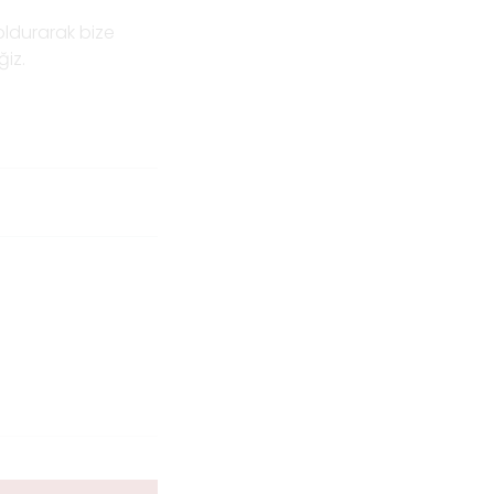
oldurarak bize
ğiz.