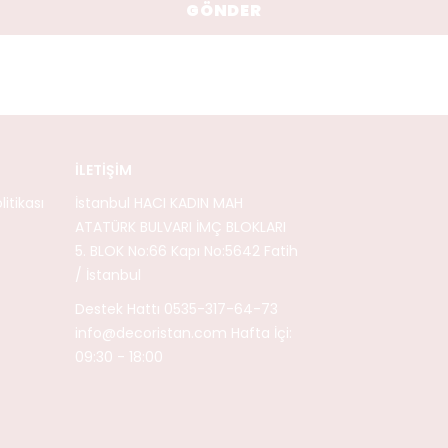
GÖNDER
İLETİŞİM
itikası
İstanbul HACI KADIN MAH
ATATÜRK BULVARI İMÇ BLOKLARI
5. BLOK No:66 Kapı No:5642 Fatih
/ İstanbul
Destek Hattı 0535-317-64-73
info@decoristan.com
Hafta İçi:
09:30 - 18:00