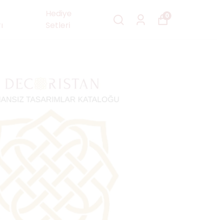
Hediye
0
ı
Setleri