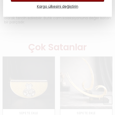
da güçlü bir ifade sunar.Altın bordürlü ve Osmanlı motifli
cam vazo arayanlar için seçkin bir alternatif olan Mavi Sırça
Kargo ülkesini değiştirin
Köşk Vazo – Madalyon hem dekoratif cam ürün hem de
özel tasarım cam hediye, kurumsal ve makam hediyesi
olarak tercih edilebilir. Butik cam koleksiyonuna değer katan
bir parçadır.
Çok Satanlar
SEPETE EKLE
SEPETE EKLE