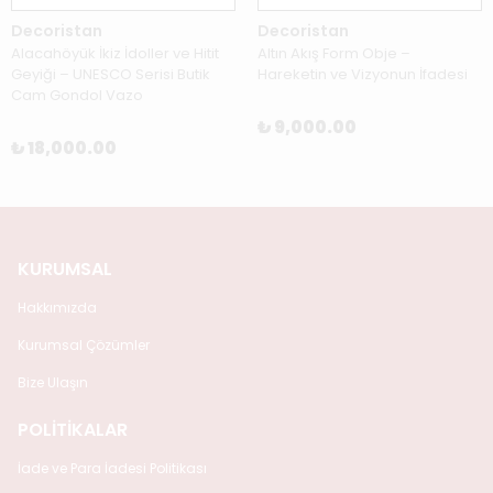
Decoristan
Decoristan
Alacahöyük İkiz İdoller ve Hitit
Altın Akış Form Obje –
Geyiği – UNESCO Serisi Butik
Hareketin ve Vizyonun İfadesi
Cam Gondol Vazo
₺ 9,000.00
₺ 18,000.00
KURUMSAL
Hakkımızda
Kurumsal Çözümler
Bize Ulaşın
POLİTİKALAR
İade ve Para İadesi Politikası