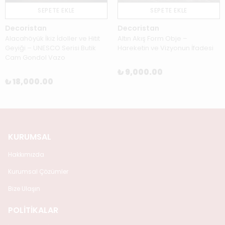
SEPETE EKLE
SEPETE EKLE
Decoristan
Decoristan
Alacahöyük İkiz İdoller ve Hitit
Altın Akış Form Obje –
Geyiği – UNESCO Serisi Butik
Hareketin ve Vizyonun İfadesi
Cam Gondol Vazo
₺ 9,000.00
₺ 18,000.00
KURUMSAL
Hakkımızda
Kurumsal Çözümler
Bize Ulaşın
POLİTİKALAR