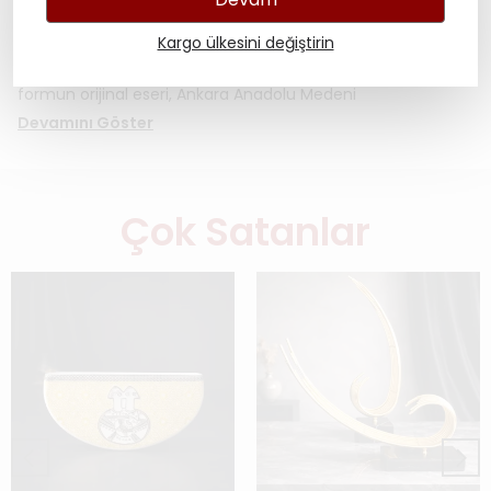
bulmuştur.Mezopotamya ve Anadolu'nun en güçlü
sembollerinden biri olan Güneş Kursu; tarih boyunca kozmik
düzeni ve krallık gücünü temsil eden kutsal bir form
Kargo ülkesini değiştirin
olmuştur. UNESCO Dünya Mirası Listesi’nde yer alan ve
bugün Ankara’nın ikonik simgesi haline gelen bu anıtsal
formun orijinal eseri, Ankara Anadolu Medeni
Devamını Göster
Çok Satanlar