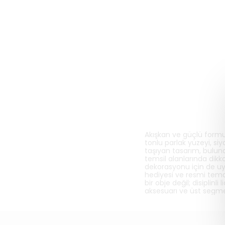
Akışkan ve güçlü formu i
tonlu parlak yüzeyi, siy
taşıyan tasarım, bulun
temsil alanlarında dikk
dekorasyonu için de uy
hediyesi ve resmi temas
bir obje değil; disiplinl
aksesuarı ve üst segment