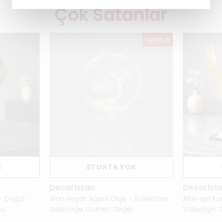
Çok Satanlar
Tükendi
E
STOKTA YOK
Decoristan
Decorist
 – Doğal
Altın Hayat Ağacı Obje – Köklerden
Altın Işın F
mu
Geleceğe Uzanan Değer
Yükselişin