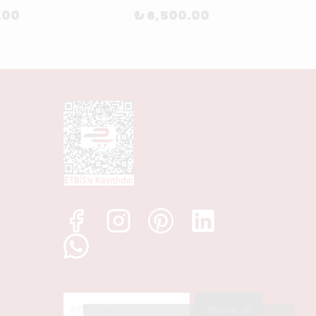
.00
₺ 6,500.00
Abone ol!