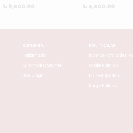
₺ 9,500.00
₺ 5,500.00
KURUMSAL
POLİTİKALAR
Hakkımızda
İade ve Para İadesi Pol
Kurumsal Çözümler
Gizlilik Politikası
Bize Ulaşın
Hizmet Şartları
Kargo Politikası