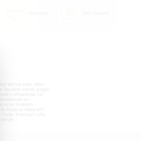
El İmalatı
Butik Tasarım
eyi temsil eder. Altın
ur. Modern sanat çizgisi
netim ofislerinde ve
alanlarında ev
lamlı bir makam
edir.Sadece dekoratif
bir ifade. Premium ofis
tercih.