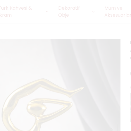
Türk Kahvesi &
Dekoratif
Mum ve
İkram
Obje
Aksesuarlar