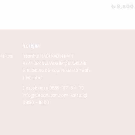
₺ 9,500
İLETİŞİM
itikası
İstanbul HACI KADIN MAH
ATATÜRK BULVARI İMÇ BLOKLARI
5. BLOK No:66 Kapı No:5642 Fatih
/ İstanbul
Destek Hattı 0535-317-64-73
info@decoristan.com
Hafta İçi:
09:30 - 18:00