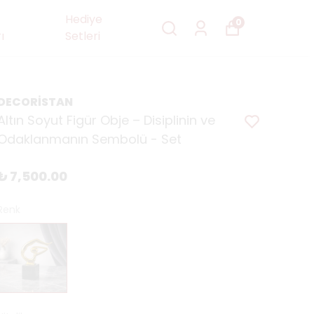
Hediye
0
ı
Setleri
DECORİSTAN
Altın Soyut Figür Obje – Disiplinin ve
Odaklanmanın Sembolü - Set
₺ 7,500.00
Renk